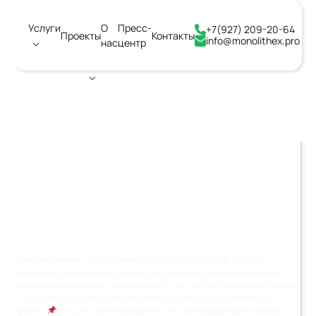
Услуги
О
Пресс-
+7(927) 209-20-64
Проекты
Контакты
info@monolithex.pro
нас
центр
Город:
Воронеж
ЧТО ТАКОЕ
ПРОЕКТИРОВАНИЕ В
СТРОИТЕЛЬСТВЕ И
АРХИТЕКТУРЕ
Проектирование — это ключевой этап строительства, который
определяет, каким будет здание, как оно будет функционировать и
сколько оно прослужит. Любой объект — от частного дома до стадиона
— начинается с проектной документации. Хорошо выполненный
проект:
По сути, проектирование — это связующее звено между