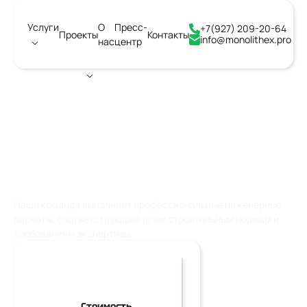
Услуги
О
Пресс-
+7(927) 209-20-64
Проекты
Контакты
info@monolithex.pro
нас
центр
Город:
Воронеж
РАСЧЕТ КОНСТРУКТИВНЫХ
РЕШЕНИЙ
Наша команда выполняет профессиональные инженерные
расчёты, соответствующие всем строительным нормам и
требованиям экспертизы.
Стоимость