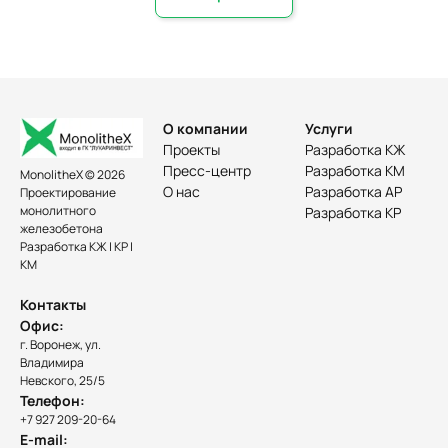
О компании
Услуги
Проекты
Разработка КЖ
Пресс-центр
Разработка КМ
MonolitheX © 2026
О нас
Разработка АР
Проектирование
монолитного
Разработка КР
железобетона
Разработка КЖ | КР |
КМ
Контакты
Офис:
г. Воронеж, ул.
Владимира
Невского, 25/5
Телефон:
+7 927 209-20-64
E-mail: