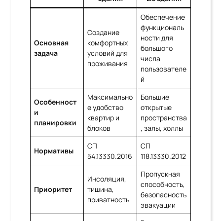
Обеспечение
функциональ
Создание
ности для
Основная
комфортных
большого
задача
условий для
числа
проживания
пользователе
й
Максимально
Большие
Особенност
е удобство
открытые
и
квартир и
пространства
планировки
блоков
, залы, холлы
СП
СП
Нормативы
54.13330.2016
118.13330.2012
Пропускная
Инсоляция,
способность,
Приоритет
тишина,
безопасность
приватность
эвакуации