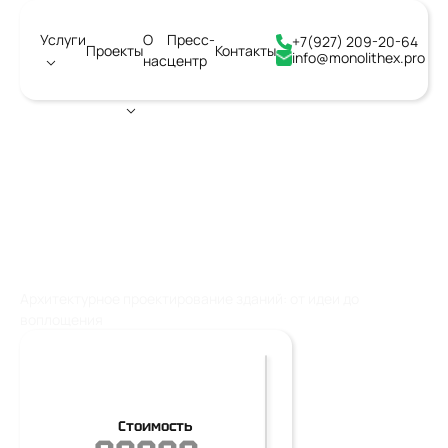
Услуги
О
Пресс-
+7(927) 209-20-64
Проекты
Контакты
info@monolithex.pro
нас
центр
Город:
Воронеж
АРХИТЕКТУРНОЕ
ПРОЕКТИРОВАНИЕ ЗДАНИЙ
Архитектурное проектирование зданий: от идеи до
воплощения
Стоимость