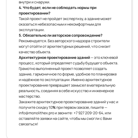
внутри и снаружи.
4. Что будет, если не соблюдать нормы при
проектировании?
Такой проект не пройдет экспертизу, а здание может
оказаться небезопасным и некомфортным для
эксплуатации.
5. Обязательно ли авторское сопровождение?
Рекомендуется. Без авторского надзора строители
могут отойти от архитектурных решений, что снизит
качество объекта.
Архитектурное проектирование зданий
— это ключевой
процесс, который определяет судьбу будущего объекта.
Грамотно выполненный проект позволяет создать
здание, гармоничное по форме, удобное по планировке
и надёжное по эксплуатации. Именно архитектурное
проектирование превращает замысел в материальную
реальность, соединяя в себе искусство и инженерное
мастерство.
Закажите архитектурное проектирование зданий у нас и
получите скидку 10
%
при первом заказе, пишите —
info@monolithex.pro
и звоните:
+7 927 209-20-64
, или
оставляйте заявки на сайте, чтобы мы смогли с Вами
связаться!