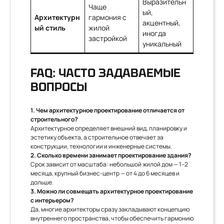
Выразительн
Чаще
ый,
Архитектурн
гармония с
акцентный,
ый стиль
жилой
иногда
застройкой
уникальный
FAQ: ЧАСТО ЗАДАВАЕМЫЕ
ВОПРОСЫ
1. Чем архитектурное проектирование отличается от
строительного?
Архитектурное определяет внешний вид, планировку и
эстетику объекта, а строительное отвечает за
конструкции, технологии и инженерные системы.
2. Сколько времени занимает проектирование здания?
Срок зависит от масштаба: небольшой жилой дом — 1–2
месяца, крупный бизнес-центр — от 4 до 6 месяцев и
дольше.
3. Можно ли совмещать архитектурное проектирование
с интерьером?
Да, многие архитекторы сразу закладывают концепцию
внутреннего пространства, чтобы обеспечить гармонию