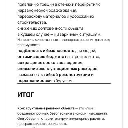
появлению трещин в стенах и перекрытиях,
неравномерной осадке здания,
перерасходу материалов и удорожанию
строительства,
снижению долговечности объекта,
в худшем случае — к аварийным ситуациям.
Напротив, качественные инженерные решения дают ряд
преимуществ:
надёжность и безопасность
для людей,
оптимизацию бюджета
на строительство,
сокращение сроков возведения
,
снижение эксплуатационных расходов
,
возможность
гибкой реконструкции и
перепланировки
в будущем.
ИТОГ
Конструктивные решения объекта
— это ключ к
созданию прочных, безопасных и экономичных зданий.
Они объединяют архитектуру и инженерные расчёты,
превращая идею в реальность.