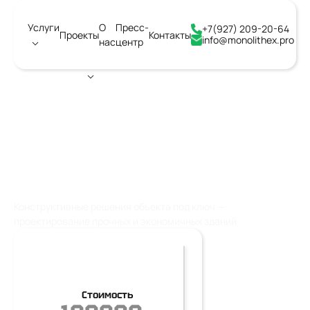
Услуги
О
Пресс-
+7(927) 209-20-64
Проекты
Контакты
info@monolithex.pro
нас
центр
Город:
Воронеж
КОНСТРУКТИВНЫЕ
РЕШЕНИЯ ОБЪЕКТА
Конструктивные решения объекта под ключ —
проектирование прочных и экономичных зданий
Стоимость