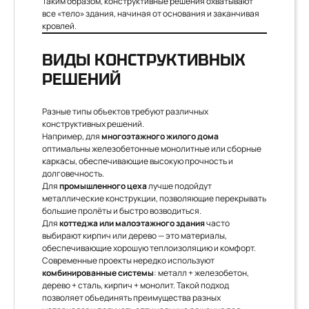
Таким образом, конструктивные решения охватывают
все «тело» здания, начиная от основания и заканчивая
кровлей.
ВИДЫ КОНСТРУКТИВНЫХ
РЕШЕНИЙ
Разные типы объектов требуют различных
конструктивных решений.
Например, для
многоэтажного жилого дома
оптимальны железобетонные монолитные или сборные
каркасы, обеспечивающие высокую прочность и
долговечность.
Для
промышленного цеха
лучше подойдут
металлические конструкции, позволяющие перекрывать
большие пролёты и быстро возводиться.
Для
коттеджа или малоэтажного здания
часто
выбирают кирпич или дерево — это материалы,
обеспечивающие хорошую теплоизоляцию и комфорт.
Современные проекты нередко используют
комбинированные системы
: металл + железобетон,
дерево + сталь, кирпич + монолит. Такой подход
позволяет объединять преимущества разных