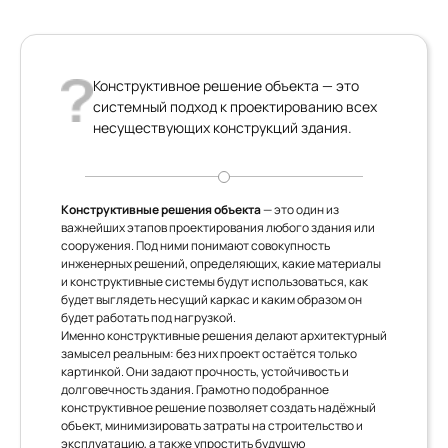
Конструктивное решение объекта — это
системный подход к проектированию всех
несуществующих конструкций здания.
Конструктивные решения объекта
— это один из
важнейших этапов проектирования любого здания или
сооружения. Под ними понимают совокупность
инженерных решений, определяющих, какие материалы
и конструктивные системы будут использоваться, как
будет выглядеть несущий каркас и каким образом он
будет работать под нагрузкой.
Именно конструктивные решения делают архитектурный
замысел реальным: без них проект остаётся только
картинкой. Они задают прочность, устойчивость и
долговечность здания. Грамотно подобранное
конструктивное решение позволяет создать надёжный
объект, минимизировать затраты на строительство и
эксплуатацию, а также упростить будущую