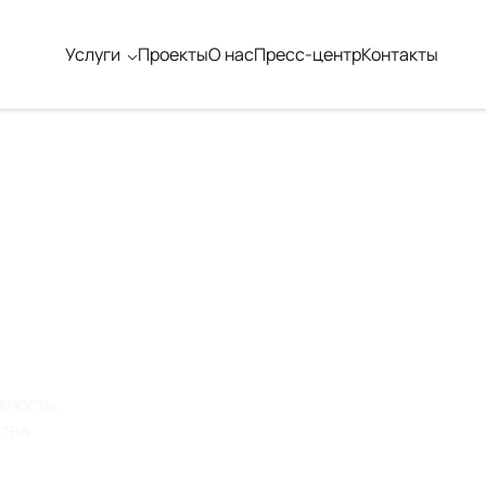
Услуги
Проекты
О нас
Пресс-центр
Контакты
Е
жность,
ства