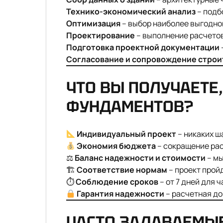
Технико-экономический анализ
– подб
Оптимизация
– выбор наиболее выгодно
Проектирование
– выполнение расчетов
Подготовка проектной документации
Согласование и сопровождение строи
ЧТО ВЫ ПОЛУЧАЕТЕ
ФУНДАМЕНТОВ?
Индивидуальный проект
– никаких ш
Экономия бюджета
– сокращение рас
⚖
Баланс надежности и стоимости
– мы
🏗
Соответствие нормам
– проект прой
⏱
Соблюдение сроков
– от 7 дней для 
Гарантия надежности
– расчетная до
ЧАСТО ЗАДАВАЕМЫЕ