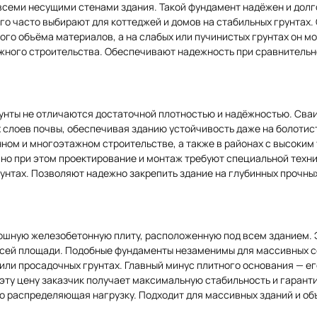
всеми несущими стенами здания. Такой фундамент надёжен и долг
о часто выбирают для коттеджей и домов на стабильных грунтах. 
ого объёма материалов, а на слабых или пучинистых грунтах он м
жного строительства. Обеспечивают надежность при сравнительн
унты не отличаются достаточной плотностью и надёжностью. Сва
 слоев почвы, обеспечивая зданию устойчивость даже на болотист
ном и многоэтажном строительстве, а также в районах с высоким
 но при этом проектирование и монтаж требуют специальной техн
нтах. Позволяют надежно закрепить здание на глубинных прочных
шную железобетонную плиту, расположенную под всем зданием. Э
всей площади. Подобные фундаменты незаменимы для массивных с
 или просадочных грунтах. Главный минус плитного основания — ег
 эту цену заказчик получает максимальную стабильность и гаранти
 распределяющая нагрузку. Подходит для массивных зданий и об