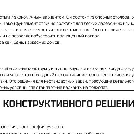
тым и экономичным вариантом. Он состоит из опорных столбов, р
 Такой фундамент отлично подходит для легких деревянных или ка
ства — низкая стоимость и скорость монтажа. Однако применять 
и и не позволяет обустроить полноценный подвал.
ражей, бань, каркасных домов.
 себе разные конструкции и используются в случаях, когда станд
для многоэтажных зданий в сложных инженерно-геологических ус
узки. Это решения для нестандартных задач, требующие детальног
ных условий, где стандартные варианты не подходят.
И КОНСТРУКТИВНОГО РЕШЕН
рология, топография участка.
ертежи, расчет нагрузок, назначение объекта.